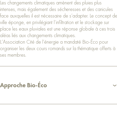
Les changements climatiques amènent des pluies plus
intenses, mais également des sécheresses et des canicules
face auxquelles il est nécessaire de s’adapter. Le concept d
ville éponge, en privilégiant l’infiltration et le stockage sur
place les eaux pluviales est une réponse globale à ces trois
aléas liés aux changements climatiques.
L’Association Cité de l’énergie a mandaté Bio-Éco pour
organiser les deux cours romands sur la thématique offerts à
ses membres.
Approche Bio-Éco
Bio-Éco s’est chargé de la coordination des deux
évènements, incluant la coordination logistique, la recherche