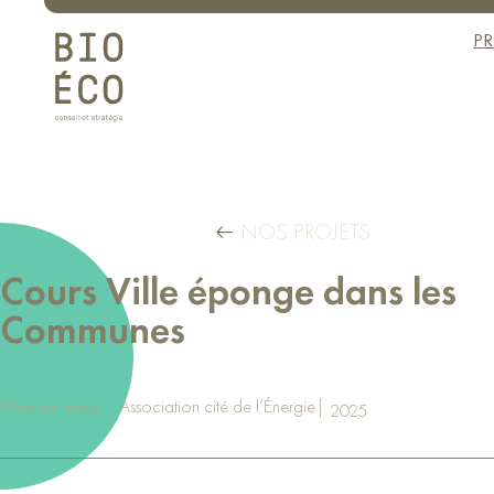
Panneau de gestion des cookies
Aller
au
PR
contenu
NOS PROJETS
Cours Ville éponge dans les
Communes
Mise en réseau
Association cité de l’Énergie
2025