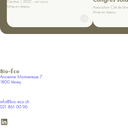
Genève
2022 – en cours
Mise en réseau
Association Cité de l’én
Voir
Mise en réseau
Voir
le
le
projet
projet
Bio-Éco
Ancienne Monneresse 7
1800 Vevey
info@bio-eco.ch
021 861 00 96
LinkedIn