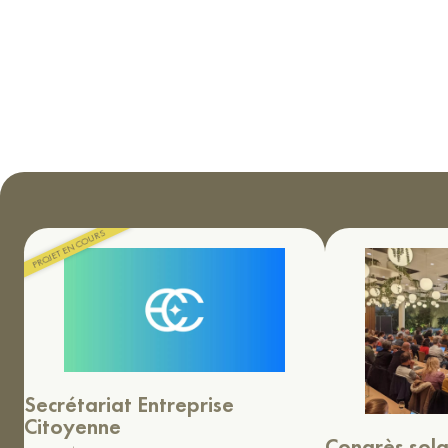
et le contact avec les intervenantes et d’intervenants, la
recherche de soutiens cantonaux en complément au soutien
de l’OFEV, l’adaptation du programme des cours organisés
en Suisse alémanique, le suivi de la communication et des
inscriptions et la modération des évènements.
Secrétariat Entreprise
Citoyenne
Congrès sola