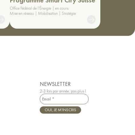
Programme Smart City Suisse
Office Fédéral de l’Énergie
en cours
Mise en réseau | Mobilisation | Stratégie
Voir
le
projet
NEWSLETTER
2-3 fois par année, pas plus !