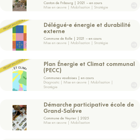
Canton de Fribourg
2021 – en cours
Mise en œuvre | Mobilisation | Stratégie
Voir
le
Délégué·e énergie et durabilité
projet
externe
Commune de Rolle
2021 – en cours
Mise en œuvre | Mobilisation | Stratégie
Voir
le
Plan Énergie et Climat communal
projet
(PECC)
Communes vaudoises
en cours
Diagnostic | Mise en œuvre | Mobilisation |
Stratégie
Voir
le
Démarche participative école de
projet
Grand-Salève
Commune de Veyrier
2025
Mise en œuvre | Mobilisation
Voir