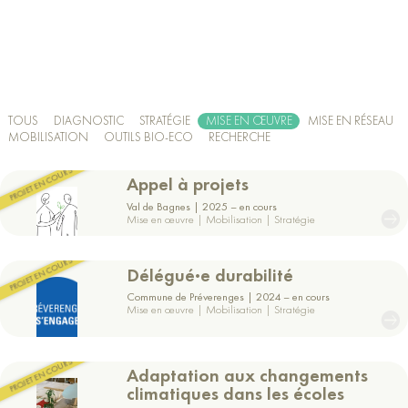
TOUS
DIAGNOSTIC
STRATÉGIE
MISE EN ŒUVRE
MISE EN RÉSEAU
MOBILISATION
OUTILS BIO-ECO
RECHERCHE
Appel à projets
Val de Bagnes
2025 – en cours
Mise en œuvre | Mobilisation | Stratégie
Voir
le
Délégué·e durabilité
projet
Commune de Préverenges
2024 – en cours
Mise en œuvre | Mobilisation | Stratégie
Voir
le
Adaptation aux changements
projet
climatiques dans les écoles