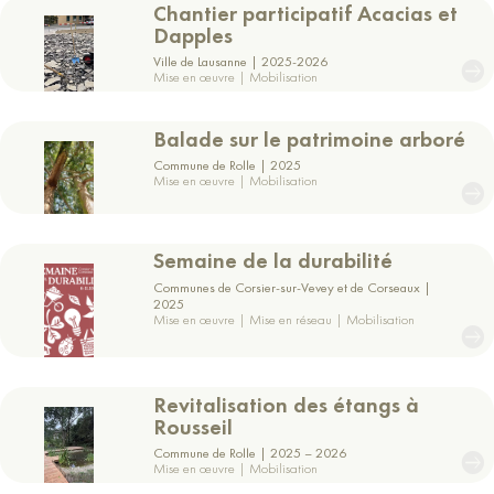
le
Chantier participatif Acacias et
projet
Dapples
Ville de Lausanne
2025-2026
Mise en œuvre | Mobilisation
Voir
le
Balade sur le patrimoine arboré
projet
Commune de Rolle
2025
Mise en œuvre | Mobilisation
Voir
le
Semaine de la durabilité
projet
Communes de Corsier-sur-Vevey et de Corseaux
2025
Mise en œuvre | Mise en réseau | Mobilisation
Voir
le
Revitalisation des étangs à
projet
Rousseil
Commune de Rolle
2025 – 2026
Mise en œuvre | Mobilisation