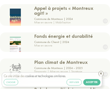
Voir
le
Appel à projets « Montreux
projet
agit! »
Commune de Montreux
2024
Mise en œuvre | Mobilisation
Voir
le
Fonds énergie et durabilité
projet
Commune du Chenit
2024
Mise en œuvre
Voir
le
Plan climat de Montreux
projet
Commune de Montreux
2024 – 2025
Diagnostic | Mise en œuvre | Stratégie
Ce site utilise des
cookies et technologies similaires
.
Voir
ACCEPTER
CHOISIR
REFUSER
le
Balades sur l’éclairage public
projet
Commune de Chavannes-près-Renens
2023 –
2024
Mise en œuvre | Mobilisation
Voir