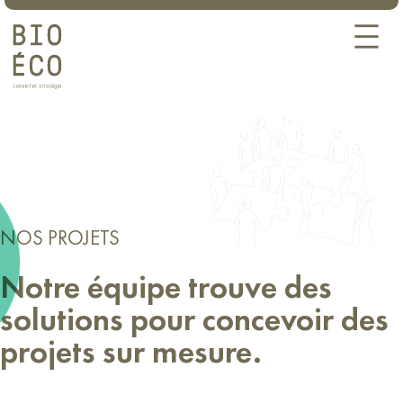
Panneau de gestion des cookies
Aller
au
contenu
NOS PROJETS
Notre équipe trouve des
solutions pour concevoir des
projets sur mesure.